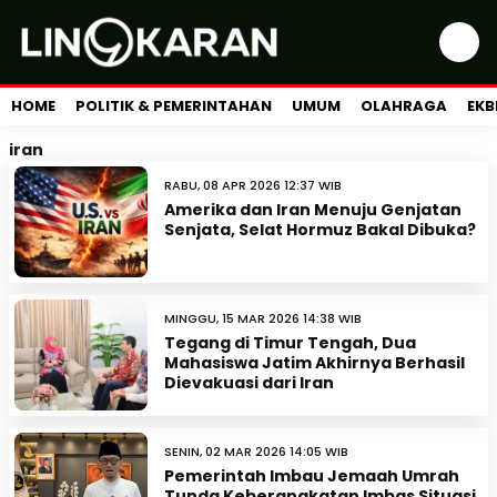
HOME
POLITIK & PEMERINTAHAN
UMUM
OLAHRAGA
EKB
iran
RABU, 08 APR 2026 12:37 WIB
Amerika dan Iran Menuju Genjatan
Senjata, Selat Hormuz Bakal Dibuka?
MINGGU, 15 MAR 2026 14:38 WIB
Tegang di Timur Tengah, Dua
Mahasiswa Jatim Akhirnya Berhasil
Dievakuasi dari Iran
SENIN, 02 MAR 2026 14:05 WIB
Pemerintah Imbau Jemaah Umrah
Tunda Keberangkatan Imbas Situasi