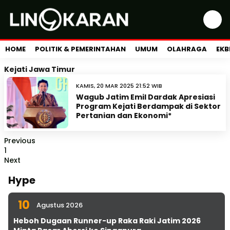
HOME
POLITIK & PEMERINTAHAN
UMUM
OLAHRAGA
EKB
Kejati Jawa Timur
KAMIS, 20 MAR 2025 21:52 WIB
Wagub Jatim Emil Dardak Apresiasi
Program Kejati Berdampak di Sektor
Pertanian dan Ekonomi*
Previous
1
Next
Hype
10
Agustus 2026
Heboh Dugaan Runner-up Raka Raki Jatim 2026