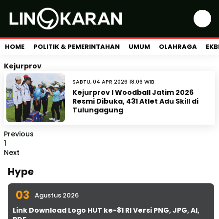
HOME
POLITIK & PEMERINTAHAN
UMUM
OLAHRAGA
EKB
Kejurprov
SABTU, 04 APR 2026 18:06 WIB
Kejurprov I Woodball Jatim 2026
Resmi Dibuka, 431 Atlet Adu Skill di
Tulungagung
Previous
1
Next
Hype
03
Agustus 2026
Link Download Logo HUT ke-81 RI Versi PNG, JPG, AI,