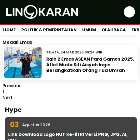
HOME
POLITIK & PEMERINTAHAN
UMUM
OLAHRAGA
EKB
Medali Emas
SELASA, 24 MAR 2026 09:24 WIB
Raih 2 Emas ASEAN Para Games 2025,
Atlet Muda Siti Aisyah Ingin
Berangkatkan Orang Tua Umrah
Previous
1
Next
Hype
03
Agustus 2026
Link Download Logo HUT ke-81 RI Versi PNG, JPG, AI,