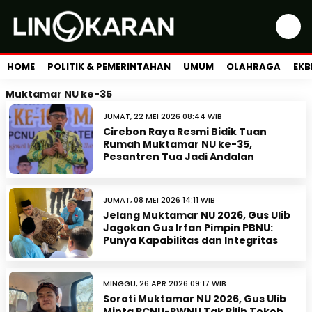
HOME
POLITIK & PEMERINTAHAN
UMUM
OLAHRAGA
EKB
Muktamar NU ke-35
JUMAT, 22 MEI 2026 08:44 WIB
Cirebon Raya Resmi Bidik Tuan
Rumah Muktamar NU ke-35,
Pesantren Tua Jadi Andalan
JUMAT, 08 MEI 2026 14:11 WIB
Jelang Muktamar NU 2026, Gus Ulib
Jagokan Gus Irfan Pimpin PBNU:
Punya Kapabilitas dan Integritas
MINGGU, 26 APR 2026 09:17 WIB
Soroti Muktamar NU 2026, Gus Ulib
Minta PCNU-PWNU Tak Pilih Tokoh