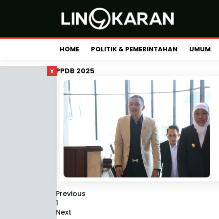
HOME
POLITIK & PEMERINTAHAN
UMUM
x
PPDB 2025
Previous
1
Next