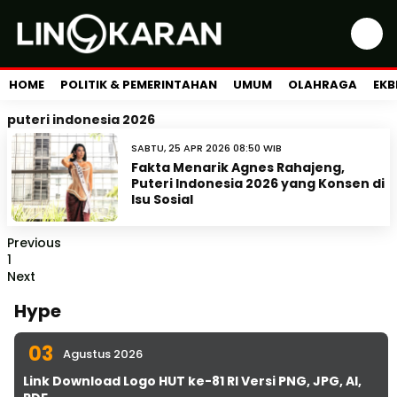
HOME
POLITIK & PEMERINTAHAN
UMUM
OLAHRAGA
EKB
puteri indonesia 2026
SABTU, 25 APR 2026 08:50 WIB
Fakta Menarik Agnes Rahajeng,
Puteri Indonesia 2026 yang Konsen di
Isu Sosial
Previous
1
Next
Hype
03
Agustus 2026
Link Download Logo HUT ke-81 RI Versi PNG, JPG, AI,