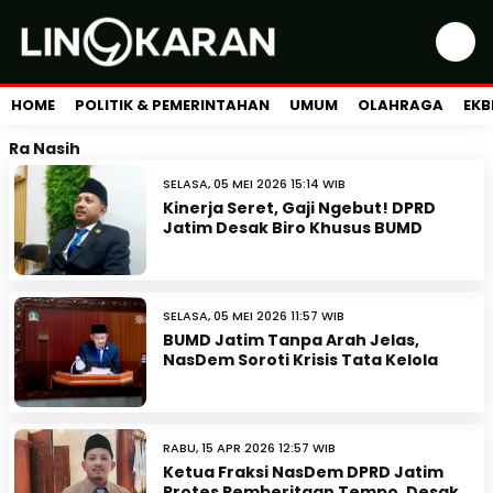
HOME
POLITIK & PEMERINTAHAN
UMUM
OLAHRAGA
EKB
Ra Nasih
SELASA, 05 MEI 2026 15:14 WIB
Kinerja Seret, Gaji Ngebut! DPRD
Jatim Desak Biro Khusus BUMD
SELASA, 05 MEI 2026 11:57 WIB
BUMD Jatim Tanpa Arah Jelas,
NasDem Soroti Krisis Tata Kelola
RABU, 15 APR 2026 12:57 WIB
Ketua Fraksi NasDem DPRD Jatim
Protes Pemberitaan Tempo, Desak