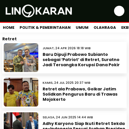
HOME
POLITIK & PEMERINTAHAN
UMUM
OLAHRAGA
EKB
Retret
JUMAT, 24 APR 2026 18:18 WIB
Baru Dipuji Prabowo Subianto
sebagai ‘Patriot’ di Retret, Suratno
Jadi Tersangka Korupsi Dana Pokir
KAMIS, 24 JUL 2025 20:37 WIB
Retret ala Prabowo, Golkar Jatim
Solidkan Pengurus Baru di Trawas
Mojokerto
SELASA, 24 JUN 2025 14:44 WIB
Adhy Karyono Siap Ikuti Retret Sekda
se-Indonesia Sesuai Arahan Presiden