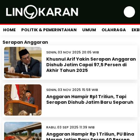
HOME
POLITIK & PEMERINTAHAN
UMUM
OLAHRAGA
EKB
Serapan Anggaran
SENIN, 03 NOV 2025 20:05 WIB
Khusnul Arif Yakin Serapan Anggaran
Dishub Jatim Capai 97,5 Persen di
Akhir Tahun 2025
SENIN, 03 NOV 2025 15:58 WIB
Anggaran Hampir Rp1 Triliun, Tapi
Serapan Dishub Jatim Baru Separuh
RABU, 03 SEP 2025 11:39 WIB
Anggaran Hampir Rp 1 Triliun, PU Bina
Marga Jatim Baru Serap 40 Persen