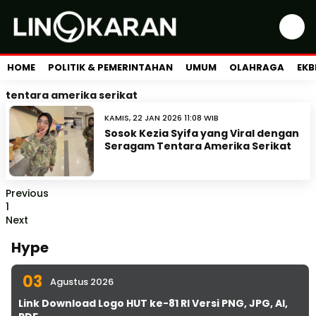
HOME
POLITIK & PEMERINTAHAN
UMUM
OLAHRAGA
EKB
tentara amerika serikat
KAMIS, 22 JAN 2026 11:08 WIB
Sosok Kezia Syifa yang Viral dengan
Seragam Tentara Amerika Serikat
Previous
1
Next
Hype
03
Agustus 2026
Link Download Logo HUT ke-81 RI Versi PNG, JPG, AI,