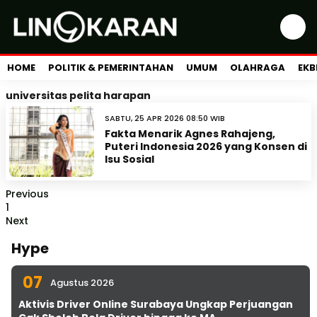
HOME
POLITIK & PEMERINTAHAN
UMUM
OLAHRAGA
EKB
universitas pelita harapan
SABTU, 25 APR 2026 08:50 WIB
Fakta Menarik Agnes Rahajeng,
Puteri Indonesia 2026 yang Konsen di
Isu Sosial
Previous
1
Next
Hype
07
Agustus 2026
Aktivis Driver Online Surabaya Ungkap Perjuangan