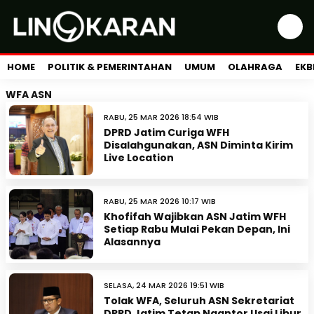
HOME
POLITIK & PEMERINTAHAN
UMUM
OLAHRAGA
EKB
WFA ASN
RABU, 25 MAR 2026 18:54 WIB
DPRD Jatim Curiga WFH
Disalahgunakan, ASN Diminta Kirim
Live Location
RABU, 25 MAR 2026 10:17 WIB
Khofifah Wajibkan ASN Jatim WFH
Setiap Rabu Mulai Pekan Depan, Ini
Alasannya
SELASA, 24 MAR 2026 19:51 WIB
Tolak WFA, Seluruh ASN Sekretariat
DPRD Jatim Tetap Ngantor Usai Libur