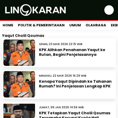
HOME
POLITIK & PEMERINTAHAN
UMUM
OLAHRAGA
EKB
Yaqut Cholil Qoumas
SENIN, 23 MAR 2026 22:15 WIB
KPK Alihkan Penahanan Yaqut ke
Rutan, Begini Penjelasannya
MINGGU, 22 MAR 2026 16:29 WIB
Kenapa Yaqut Dipindah ke Tahanan
Rumah? Ini Penjelasan Lengkap KPK
JUMAT, 09 JAN 2026 14:56 WIB
KPK Tetapkan Yaqut Cholil Qoumas
Tersangka Korupsi Kuota Haji