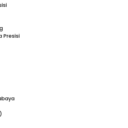
isi
ng
 Presisi
rabaya
)