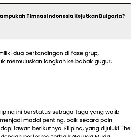
Mampukah Timnas Indonesia Kejutkan Bulgaria?
liki dua pertandingan di fase grup,
uk memuluskan langkah ke babak gugur.
pina ini berstatus sebagai laga yang wajib
njadi modal penting, baik secara poin
 lawan berikutnya. Filipina, yang dijuluki The
i dengan performa terbaik Garuda Muda.