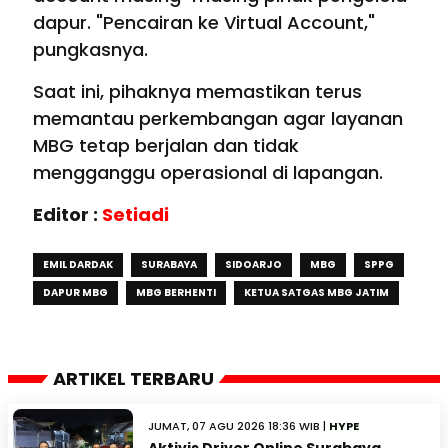
dapur. "Pencairan ke Virtual Account,"
pungkasnya.
Saat ini, pihaknya memastikan terus
memantau perkembangan agar layanan
MBG tetap berjalan dan tidak
mengganggu operasional di lapangan.
Editor :
Setiadi
EMIL DARDAK
SURABAYA
SIDOARJO
MBG
SPPG
DAPUR MBG
MBG BERHENTI
KETUA SATGAS MBG JATIM
ARTIKEL TERBARU
JUMAT, 07 AGU 2026 18:36 WIB |
HYPE