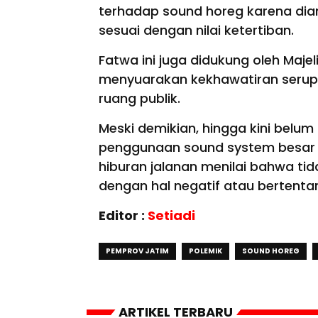
terhadap sound horeg karena di
sesuai dengan nilai ketertiban.
Fatwa ini juga didukung oleh Maje
menyuarakan kekhawatiran serup
ruang publik.
Meski demikian, hingga kini belum
penggunaan sound system besar d
hiburan jalanan menilai bahwa ti
dengan hal negatif atau bertent
Editor :
Setiadi
PEMPROV JATIM
POLEMIK
SOUND HOREG
ARTIKEL TERBARU