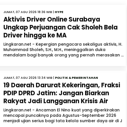
JUMAT, 07 AGU 2026 18:36 WIB |
HYPE
Aktivis Driver Online Surabaya
Ungkap Perjuangan Cak Sholeh Bela
Driver hingga ke MA
Lingkaran.net - Kepergian pengacara sekaligus aktivis, H.
Muhammad Sholeh, S.H., M.H., meninggalkan duka
mendalam bagi banyak orang yang pernah merasakan ...
JUMAT, 07 AGU 2026 13:34 WIB |
POLITIK & PEMERINTAHAN
19 Daerah Darurat Kekeringan, Fraksi
PDIP DPRD Jatim: Jangan Biarkan
Rakyat Jadi Langganan Krisis Air
Lingkaran.net - Ancaman El Nino kuat yang diperkirakan
mencapai puncaknya pada Agustus–September 2026
menjadi ujian serius bagi tata kelola sumber daya air di J
...