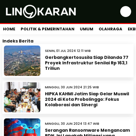
HOME
POLITIK & PEMERINTAHAN
UMUM
OLAHRAGA
EKB
Indeks Berita
SENIN, 01 JUL 2024 12:11 WIB
Gerbangkertosusila Siap Dilanda 77
Proyek Infrastruktur Senilai Rp 163,1
Triliun
MINGGU, 30 JUN 2024 21:25 WIB
HIPKA KAHMI Jatim Siap Gelar Muswil
2024 di Kota Probolinggo: Fokus
Kolaborasi dan Sinergi
MINGGU, 30 JUN 2024 13:47 WIB
Serangan Ransomware Mengancam
PDN, Ini Langkah Mitigasi yang