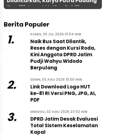
Diluncurkan, Karya Putra Padang
Terpilih Lewat Voting Publik
Berita Populer
KAMIS, 30 JUL 2026 01:54 WIB
1.
Naik Bus Saat Dilantik,
Reses dengan Kursi Roda,
Kini Anggota DPRD Jatim
Pudji Wahyu Widodo
Berpulang
SENIN, 03 AGU 2026 10:50 WIB
2.
Link Download Logo HUT
ke-81 RI Versi PNG, JPG, AI,
PDF
MINGGU, 02 AGU 2026 23:02 WIB
3.
DPRD Jatim Desak Evaluasi
Total Sistem Keselamatan
Kapal