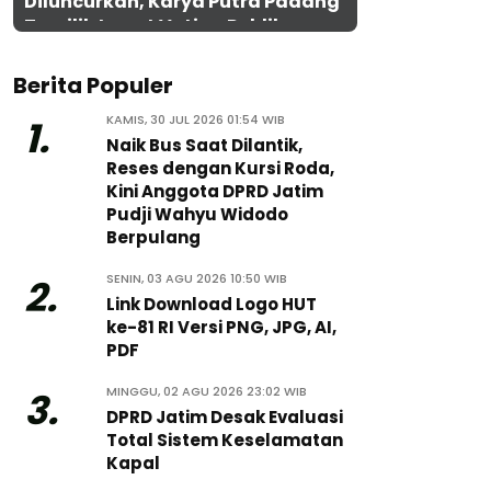
Diluncurkan, Karya Putra Padang
Terpilih Lewat Voting Publik
Berita Populer
KAMIS, 30 JUL 2026 01:54 WIB
1.
Naik Bus Saat Dilantik,
Reses dengan Kursi Roda,
Kini Anggota DPRD Jatim
Pudji Wahyu Widodo
Berpulang
SENIN, 03 AGU 2026 10:50 WIB
2.
Link Download Logo HUT
ke-81 RI Versi PNG, JPG, AI,
PDF
MINGGU, 02 AGU 2026 23:02 WIB
3.
DPRD Jatim Desak Evaluasi
Total Sistem Keselamatan
Kapal