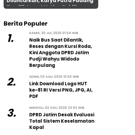
Diluncurkan, Karya Putra Padang
Terpilih Lewat Voting Publik
Berita Populer
KAMIS, 30 JUL 2026 01:54 WIB
1.
Naik Bus Saat Dilantik,
Reses dengan Kursi Roda,
Kini Anggota DPRD Jatim
Pudji Wahyu Widodo
Berpulang
SENIN, 03 AGU 2026 10:50 WIB
2.
Link Download Logo HUT
ke-81 RI Versi PNG, JPG, AI,
PDF
MINGGU, 02 AGU 2026 23:02 WIB
3.
DPRD Jatim Desak Evaluasi
Total Sistem Keselamatan
Kapal