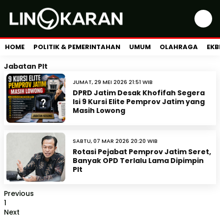
HOME
POLITIK & PEMERINTAHAN
UMUM
OLAHRAGA
EKB
Jabatan Plt
JUMAT, 29 MEI 2026 21:51 WIB
DPRD Jatim Desak Khofifah Segera
Isi 9 Kursi Elite Pemprov Jatim yang
Masih Lowong
SABTU, 07 MAR 2026 20:20 WIB
Rotasi Pejabat Pemprov Jatim Seret,
Banyak OPD Terlalu Lama Dipimpin
Plt
Previous
1
Next