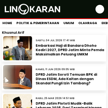
HOME
POLITIK & PEMERINTAHAN
UMUM
OLAHRAGA
EKB
Khusnul Arif
SABTU, 04 JUL 2026 17:41 WIB
Embarkasi Haji di Bandara Dhoho
Kediri 2027, DPRD Jatim Minta Pemda
Maksimalkan Peluang UMKM
KAMIS, 11 JUN 2026 09:05 WIB
DPRD Jatim Soroti Temuan BPK di
Dinas ESDM, Ada Kaitan dengan
Skandal Pungli Izin Tambang?
RABU, 25 MAR 2026 14:51 WIB
DPRD Jatim Plototi Mudik-Balik
Lebaran 2026, Dari Terminal hingga