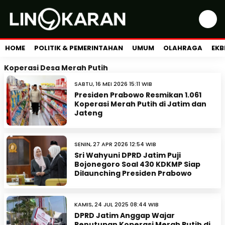
HOME
POLITIK & PEMERINTAHAN
UMUM
OLAHRAGA
EKB
Koperasi Desa Merah Putih
SABTU, 16 MEI 2026 15:11 WIB
Presiden Prabowo Resmikan 1.061
Koperasi Merah Putih di Jatim dan
Jateng
SENIN, 27 APR 2026 12:54 WIB
Sri Wahyuni DPRD Jatim Puji
Bojonegoro Soal 430 KDKMP Siap
Dilaunching Presiden Prabowo
KAMIS, 24 JUL 2025 08:44 WIB
DPRD Jatim Anggap Wajar
Penutupan Koperasi Merah Putih di