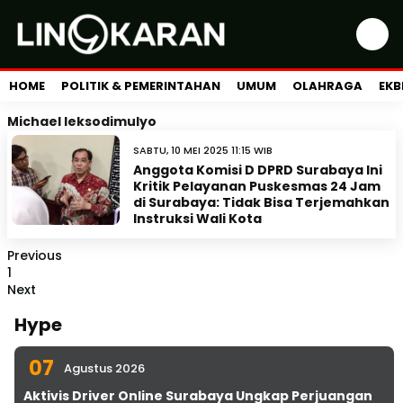
HOME
POLITIK & PEMERINTAHAN
UMUM
OLAHRAGA
EKB
Michael leksodimulyo
SABTU, 10 MEI 2025 11:15 WIB
Anggota Komisi D DPRD Surabaya Ini
Kritik Pelayanan Puskesmas 24 Jam
di Surabaya: Tidak Bisa Terjemahkan
Instruksi Wali Kota
Previous
1
Next
Hype
07
Agustus 2026
Aktivis Driver Online Surabaya Ungkap Perjuangan