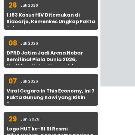
26
Juli 2026
1.183 Kasus HIV Ditemukan di
Sidoarjo, Kemenkes Ungkap Fakta
Sebenarnya
08
Juli 2026
DPRD Jatim Jadi Arena Nobar
Semifinal Piala Dunia 2026,
Hadirkan Uston Nawawi dan
UMKM Gratis untuk 1.000 Warga
07
Juli 2026
Viral Gegara In This Economy, Ini 7
Fakta Gunung Kawi yang Bikin
Penasaran
29
Juni 2026
Logo HUT ke-81 RI Resmi