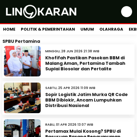
HOME
POLITIK & PEMERINTAHAN
UMUM
OLAHRAGA
EKB
SPBU Pertamina
MINGGU, 28 JUN 2026 21:38 WIB
Khofifah Pastikan Pasokan BBM di
Malang Aman, Pertamina Tambah
Suplai Biosolar dan Pertalite
SABTU, 25 APR 2026 11:09 WIB
Sopir Logistik Jatim Murka QR Code
BBM Diblokir, Ancam Lumpuhkan
Distribusi Nasional
RABU, 01 APR 2026 13:07 WIB
Pertamax Mulai Kosong? SPBU di
Pasuruan Pasang Pengumuman