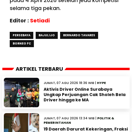
pada 4 April 2026 setelah jeda kompetisi
selama tiga pekan.
Editor :
Setiadi
PERSEBAYA
BAJUL IJO
BERNARDO TAVARES
BORNEO FC
ARTIKEL TERBARU
JUMAT, 07 AGU 2026 18:36 WIB |
HYPE
Aktivis Driver Online Surabaya
Ungkap Perjuangan Cak Sholeh Bela
Driver hingga ke MA
JUMAT, 07 AGU 2026 13:34 WIB |
POLITIK &
PEMERINTAHAN
19 Daerah Darurat Kekeringan, Fraksi