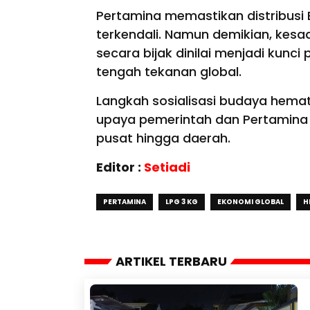
Pertamina memastikan distribusi
terkendali. Namun demikian, kes
secara bijak dinilai menjadi kunc
tengah tekanan global.
Langkah sosialisasi budaya hemat 
upaya pemerintah dan Pertamina m
pusat hingga daerah.
Editor :
Setiadi
PERTAMINA
LPG 3 KG
EKONOMI GLOBAL
H
ARTIKEL TERBARU