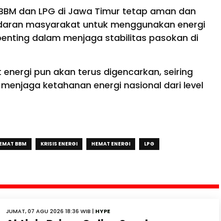
 BBM dan LPG di Jawa Timur tetap aman dan
adaran masyarakat untuk menggunakan energi
i penting dalam menjaga stabilitas pasokan di
energi pun akan terus digencarkan, seiring
enjaga ketahanan energi nasional dari level
EMAT BBM
KRISIS ENERGI
HEMAT ENERGI
LPG
JUMAT, 07 AGU 2026 18:36 WIB |
HYPE