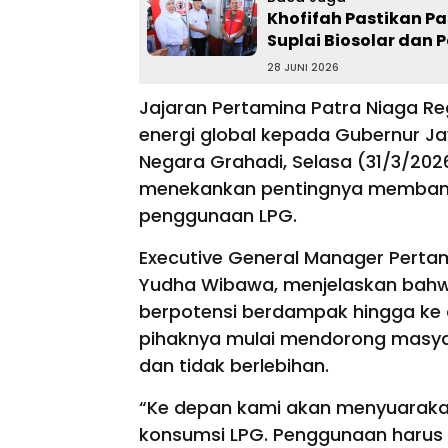
Khofifah Pastikan 
Suplai Biosolar dan P
28 JUNI 2026
Jajaran Pertamina Patra Niaga R
energi global kepada Gubernur J
Negara Grahadi, Selasa (31/3/202
menekankan pentingnya membang
penggunaan LPG.
Executive General Manager Pertam
Yudha Wibawa, menjelaskan bahwa 
berpotensi berdampak hingga ke d
pihaknya mulai mendorong masya
dan tidak berlebihan.
“Ke depan kami akan menyuarak
konsumsi LPG. Penggunaan harus wa