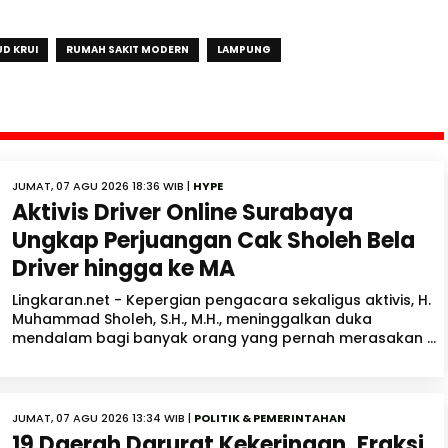
D KRUI
RUMAH SAKIT MODERN
LAMPUNG
JUMAT, 07 AGU 2026 18:36 WIB |
HYPE
Aktivis Driver Online Surabaya
Ungkap Perjuangan Cak Sholeh Bela
Driver hingga ke MA
Lingkaran.net - Kepergian pengacara sekaligus aktivis, H.
Muhammad Sholeh, S.H., M.H., meninggalkan duka
mendalam bagi banyak orang yang pernah merasakan ...
JUMAT, 07 AGU 2026 13:34 WIB |
POLITIK & PEMERINTAHAN
19 Daerah Darurat Kekeringan, Fraksi