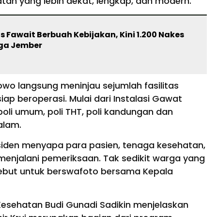
ehatan yang lebih dekat, lengkap, dan modern.
s Fawait Berbuah Kebijakan, Kini 1.200 Nakes
ga Jember
bowo langsung meninjau sejumlah fasilitas
ap beroperasi. Mulai dari Instalasi Gawat
, poli umum, poli THT, poli kandungan dan
dalam.
siden menyapa para pasien, tenaga kesehatan,
enjalani pemeriksaan. Tak sedikit warga yang
but untuk berswafoto bersama Kepala
Kesehatan Budi Gunadi Sadikin menjelaskan