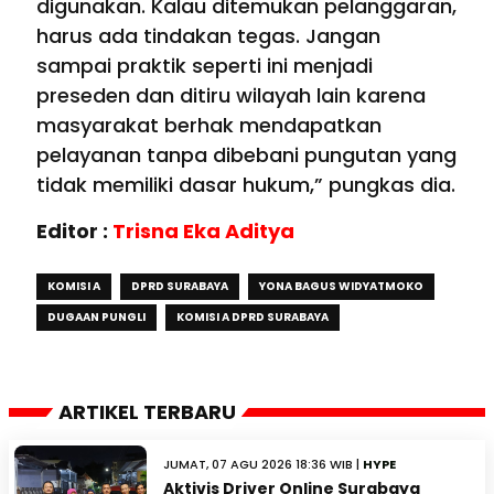
digunakan. Kalau ditemukan pelanggaran,
harus ada tindakan tegas. Jangan
sampai praktik seperti ini menjadi
preseden dan ditiru wilayah lain karena
masyarakat berhak mendapatkan
pelayanan tanpa dibebani pungutan yang
tidak memiliki dasar hukum,” pungkas dia.
Editor :
Trisna Eka Aditya
KOMISI A
DPRD SURABAYA
YONA BAGUS WIDYATMOKO
DUGAAN PUNGLI
KOMISI A DPRD SURABAYA
ARTIKEL TERBARU
JUMAT, 07 AGU 2026 18:36 WIB |
HYPE
Aktivis Driver Online Surabaya