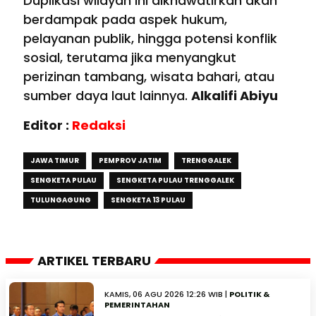
Duplikasi wilayah ini dikhawatirkan akan
berdampak pada aspek hukum,
pelayanan publik, hingga potensi konflik
sosial, terutama jika menyangkut
perizinan tambang, wisata bahari, atau
sumber daya laut lainnya.
Alkalifi Abiyu
Editor :
Redaksi
JAWA TIMUR
PEMPROV JATIM
TRENGGALEK
SENGKETA PULAU
SENGKETA PULAU TRENGGALEK
TULUNGAGUNG
SENGKETA 13 PULAU
ARTIKEL TERBARU
KAMIS, 06 AGU 2026 12:26 WIB |
POLITIK &
PEMERINTAHAN