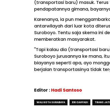
(transportasi baru) masuk. Terus
pendapatannya gimana, bayarnya d
Karenanya, ia pun menggambarkan
antarwilayah dari luar kota diter
Suroboyo. Tentu saja skema ini d
memberatkan masyarakat.
"Tapi kalau dia (transportasi baru) 
Suroboyo jurusannya ke mana, itu 
biayanya seperti apa, ayo monggo
berjalan transportasinya tidak te
Editor :
Hadi Santoso
WALI KOTA SURABAYA
ERI CAHYADI
TRANS JAT