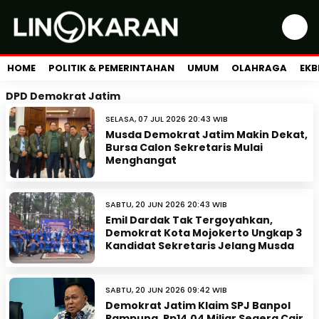
HOME
POLITIK & PEMERINTAHAN
UMUM
OLAHRAGA
EKB
DPD Demokrat Jatim
SELASA, 07 JUL 2026 20:43 WIB
Musda Demokrat Jatim Makin Dekat,
Bursa Calon Sekretaris Mulai
Menghangat
SABTU, 20 JUN 2026 20:43 WIB
Emil Dardak Tak Tergoyahkan,
Demokrat Kota Mojokerto Ungkap 3
Kandidat Sekretaris Jelang Musda
SABTU, 20 JUN 2026 09:42 WIB
Demokrat Jatim Klaim SPJ Banpol
Rampung, Rp14,04 Miliar Segera Cair