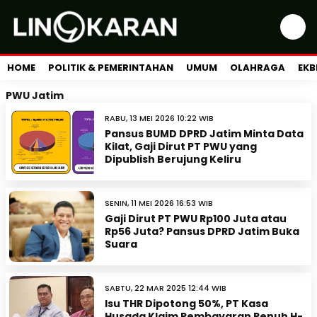
HOME
POLITIK & PEMERINTAHAN
UMUM
OLAHRAGA
EKB
PWU Jatim
RABU, 13 MEI 2026 10:22 WIB
Pansus BUMD DPRD Jatim Minta Data
Kilat, Gaji Dirut PT PWU yang
Dipublish Berujung Keliru
SENIN, 11 MEI 2026 16:53 WIB
Gaji Dirut PT PWU Rp100 Juta atau
Rp56 Juta? Pansus DPRD Jatim Buka
Suara
SABTU, 22 MAR 2025 12:44 WIB
Isu THR Dipotong 50%, PT Kasa
Husada Klaim Pembayaran Penuh H-