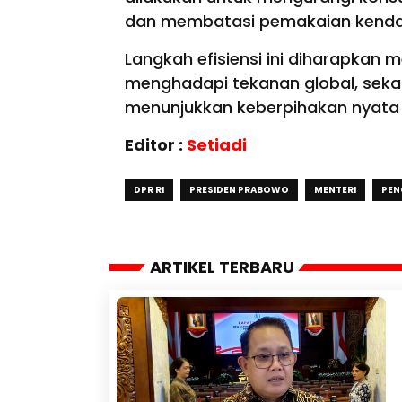
dan membatasi pemakaian kendaraa
Langkah efisiensi ini diharapkan 
menghadapi tekanan global, sekal
menunjukkan keberpihakan nyata
Editor :
Setiadi
DPR RI
PRESIDEN PRABOWO
MENTERI
PEN
ARTIKEL TERBARU