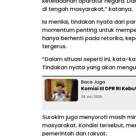
keteladanan aparatur negara. Dari
di tengah masyarakat,” katanya.
Ia menilai, tindakan nyata dari p
momentum penting untuk memperku
hanya berhenti pada retorika, kep
tergerus.
“Dalam situasi seperti ini, kata-k
Tindakan nyata yang akan mengua
Baca Juga
Komisi III DPR RI Ke
29 JULI 2026
Surokim juga menyoroti masih min
masyarakat. Kondisi tersebut, me
pemerintah dan rakyat.