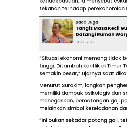
ketidakpastian. Ia menyebut eska
tekanan terhadap perekonomian 
Baca Juga
Tangis Masa Kecil Gu
Datangi Rumah War
31 JULI 2026
“Situasi ekonomi memang tidak ba
tinggi. Ditambah konflik di Timur
semakin besar,” ujarnya saat diko
Menurut Surokim, langkah penghem
memiliki dampak psikologis dan s
menegaskan, pemotongan gaji peja
melainkan simbol keteladanan d
“Ini bukan sekadar potong gaji, te