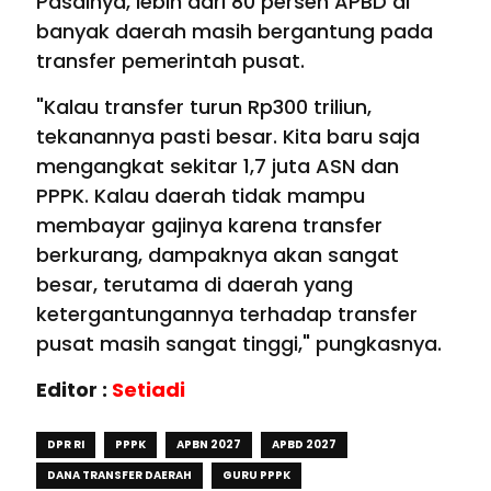
Pasalnya, lebih dari 80 persen APBD di
banyak daerah masih bergantung pada
transfer pemerintah pusat.
"Kalau transfer turun Rp300 triliun,
tekanannya pasti besar. Kita baru saja
mengangkat sekitar 1,7 juta ASN dan
PPPK. Kalau daerah tidak mampu
membayar gajinya karena transfer
berkurang, dampaknya akan sangat
besar, terutama di daerah yang
ketergantungannya terhadap transfer
pusat masih sangat tinggi," pungkasnya.
Editor :
Setiadi
DPR RI
PPPK
APBN 2027
APBD 2027
DANA TRANSFER DAERAH
GURU PPPK