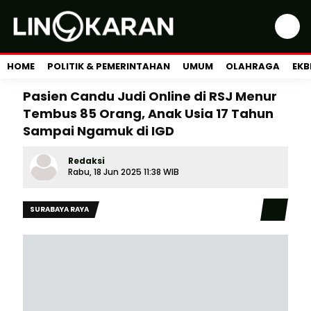
HOME
POLITIK & PEMERINTAHAN
UMUM
OLAHRAGA
EKB
Pasien Candu Judi Online di RSJ Menur
Tembus 85 Orang, Anak Usia 17 Tahun
Sampai Ngamuk di IGD
Redaksi
Rabu, 18 Jun 2025 11:38 WIB
SURABAYA RAYA