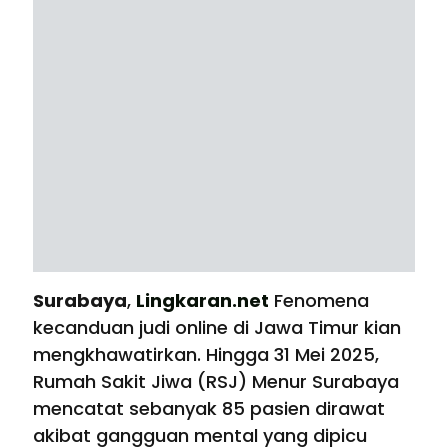
Surabaya
,
Lingkaran.net
Fenomena
kecanduan judi online di Jawa Timur kian
mengkhawatirkan. Hingga 31 Mei 2025,
Rumah Sakit Jiwa (RSJ) Menur Surabaya
mencatat sebanyak 85 pasien dirawat
akibat gangguan mental yang dipicu