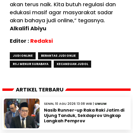
akan terus naik. Kita butuh regulasi dan
edukasi masif agar masyarakat sadar
akan bahaya judi online,” tegasnya.
Alkalifi Abiyu
Editor :
Redaksi
JUDI ONLINE
BERANTAS JUDI ONLIE
RSJ MENUR SURABAYA
KECANDUAN JUDOL
ARTIKEL TERBARU
SENIN, 10 AGU 2026 13:08 WIB |
UMUM
Nasib Runner-up Raka Raki Jatim di
Ujung Tanduk, Sekdaprov Ungkap
Langkah Pemprov