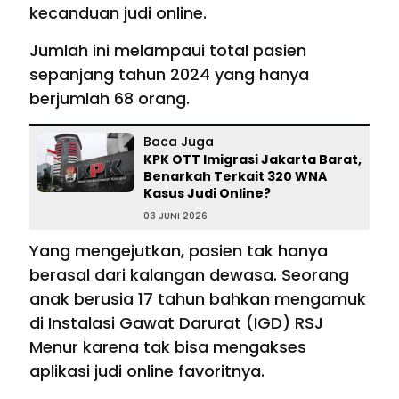
kecanduan judi online.
Jumlah ini melampaui total pasien
sepanjang tahun 2024 yang hanya
berjumlah 68 orang.
Baca Juga
KPK OTT Imigrasi Jakarta Barat,
Benarkah Terkait 320 WNA
Kasus Judi Online?
03 JUNI 2026
Yang mengejutkan, pasien tak hanya
berasal dari kalangan dewasa. Seorang
anak berusia 17 tahun bahkan mengamuk
di Instalasi Gawat Darurat (IGD) RSJ
Menur karena tak bisa mengakses
aplikasi judi online favoritnya.