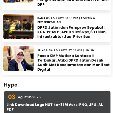
Pengurus Saat Ini Aman dari Evaluasi
DPP
RABU, 05 AGU 2026 16:58 WIB |
POLITIK &
PEMERINTAHAN
DPRD Jatim dan Pemprov Sepakati
KUA-PPAS P-APBD 2026 Rp2,6 Triliun,
Infrastruktur Jadi Prioritas
SELASA, 04 AGU 2026 22:03 WIB |
UMUM
Pasca KMP Mutiara Sentosa II
Terbakar, Atika DPRD Jatim Desak
Audit Alat Keselamatan dan Manifest
Digital
Hype
03
Agustus 2026
Link Download Logo HUT ke-81 RI Versi PNG, JPG, AI,
PDF