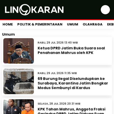
HOME
POLITIK & PEMERINTAHAN
UMUM
OLAHRAGA
EKB
Umum
RABU, 29 JUL 2026 13:40 WIB
Ketua DPRD Jatim Buka Suara soal
Penahanan Mahrus oleh KPK
RABU, 29 JUL 2026 11:35 WIB
69 Burung Ilegal Diselundupkan ke
Surabaya, Karantina Jatim Bongkar
Modus Sembunyi di Kardus
SELASA, 28 JUL 2026 20:31 WIB
KPK Tahan Mahrus, Anggota Fraksi
Gerindra DPRD Jatim Diduga Suap