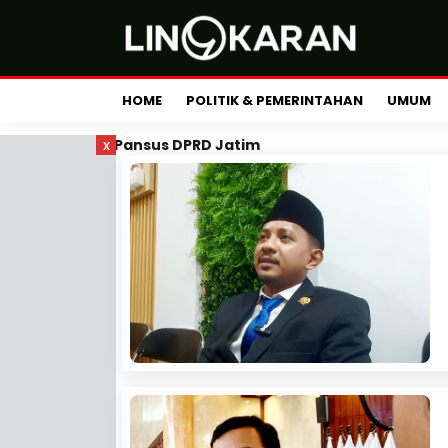
HOME
POLITIK & PEMERINTAHAN
UMUM
x
Pansus DPRD Jatim