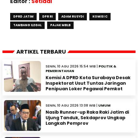
Editor :
Setiadi
DPRD JATIM
DPR RI
ADAM RUSYDI
KOMISI C
TAMBANG ILEGAL
PAJAK MBLB
ARTIKEL TERBARU
SENIN, 10 AGU 2026 15:54 WIB |
POLITIK &
PEMERINTAHAN
Komisi A DPRD Kota Surabaya Desak
Inspektorat Usut Tuntas Jaringan
Penipuan Loker Pegawai Pemkot
SENIN, 10 AGU 2026 13:08 WIB |
UMUM
Nasib Runner-up Raka Raki Jatim di
Ujung Tanduk, Sekdaprov Ungkap
Langkah Pemprov